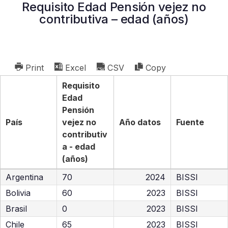
Requisito Edad Pensión vejez no
contributiva – edad (años)
Print
Excel
CSV
Copy
Requisito
Edad
Pensión
País
vejez no
Año datos
Fuente
contributiv
a - edad
(años)
Argentina
70
2024
BISSI
Bolivia
60
2023
BISSI
Brasil
0
2023
BISSI
Chile
65
2023
BISSI